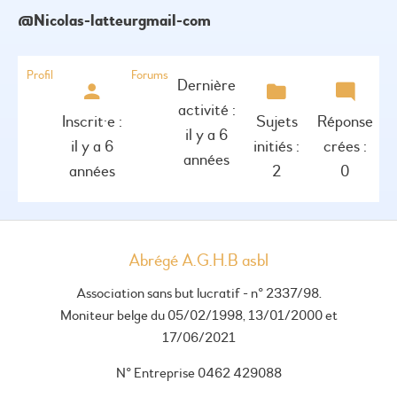
@nicolas-latteurgmail-com
Profil
Forums
Dernière
activité :
Inscrit·e :
Sujets
Réponse
il y a 6
il y a 6
initiés :
crées :
années
années
2
0
Abrégé A.G.H.B asbl
Association sans but lucratif - n° 2337/98.
Moniteur belge du 05/02/1998, 13/01/2000 et
17/06/2021
N° Entreprise 0462 429088