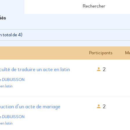
iés
n total de 4)
Participants
Me
iculté de traduire un acte en latin
2
de DUBUISSON
en latin
duction d’un acte de mariage
2
de DUBUISSON
en latin