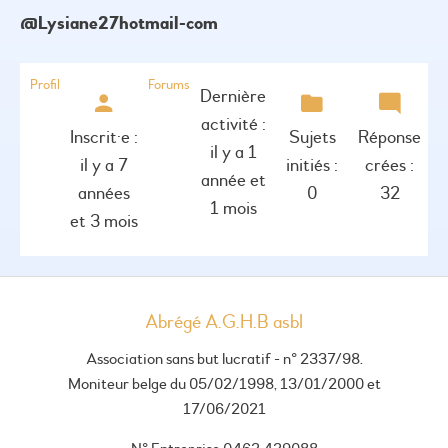
@lysiane27hotmail-com
Profil
Forums
Dernière
activité :
Inscrit·e :
Sujets
Réponse
il y a 1
il y a 7
initiés :
crées :
année et
années
0
32
1 mois
et 3 mois
Abrégé A.G.H.B asbl
Association sans but lucratif - n° 2337/98.
Moniteur belge du 05/02/1998, 13/01/2000 et
17/06/2021