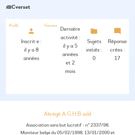
@cverset
Profil
Forums
Dernière
activité :
Inscrit·e :
Sujets
Réponse
il y a 5
il y a 8
initiés :
crées :
années
années
0
17
et 2
mois
Abrégé A.G.H.B asbl
Association sans but lucratif - n° 2337/98.
Moniteur belge du 05/02/1998, 13/01/2000 et