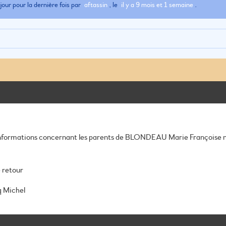
jour pour la dernière fois par
aftassin
, le
il y a 9 mois et 1 semaine
.
informations concernant les parents de BLONDEAU Marie Françoise n
 retour
 Michel