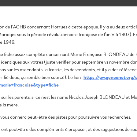
ation de l’AGHB concernant Horrues à cette époque. Il y a eu deux arti
ariages sous la période révolutionnaire française de l’an V à 1807). 
de 1949.
une fiche assez complète concernant Marie Françoise BLONDEAU de H
identiques aux vôtres (juste vérifier pour septembre vs novembre dans
s sur les ascendants, la fratrie, les descendants, et il y a des référe
érifié deux, ça semble bien sourcé). Le lien :
https://gw.geneanet.org/
arie+francoise&type=fiche
se sur les parents, si ce n’est les noms Nicolas Joseph BLONDEAU et 
e la mère.
ela vous donnera peut-être des pistes pour poursuivre vos recherches.
ont peut-être des compléments à proposer, et des suggestions de sour