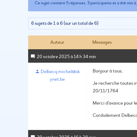
Ce sujet contient 5 réponses, 3 participants et a été mis à 
6 sujets de 1 à 6 (sur un total de 6)
Auteur
Messages
20 octobre 2025 à 14 h 34 min
Bonjour à tous;
Delbecq.michel@sk
ynet.be
Je recherche toutes 
20/11/1764
Merci d’avance pour le
Cordialement
Delbecq