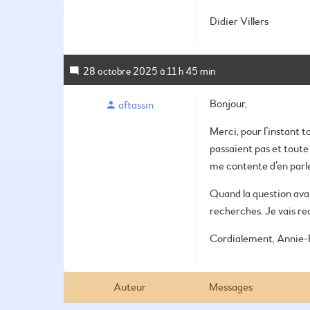
Didier Villers
28 octobre 2025 à 11 h 45 min
Bonjour,
aftassin
Merci, pour l’instant t
passaient pas et tout
me contente d’en parle
Quand la question avait
recherches. Je vais r
Cordialement,
Annie-
Auteur
Messages