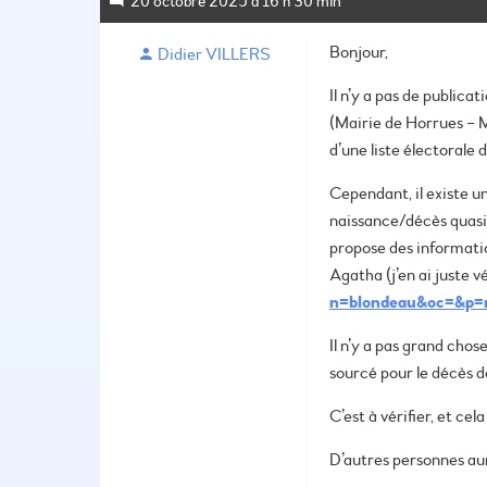
20 octobre 2025 à 16 h 30 min
Bonjour,
Didier VILLERS
Il n’y a pas de public
(Mairie de Horrues – M
d’une liste électorale 
Cependant, il existe 
naissance/décès quasi 
propose des information
Agatha (j’en ai juste v
n=blondeau&oc=&p=m
Il n’y a pas grand cho
sourcé pour le décès d
C’est à vérifier, et c
D’autres personnes aur