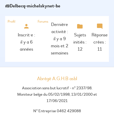
@delbecq-michelskynet-be
Profil
Forums
Dernière
activité :
Inscrit·e :
Sujets
Réponse
il y a 9
il y a 6
initiés :
crées :
mois et 2
années
12
11
semaines
Abrégé A.G.H.B asbl
Association sans but lucratif - n° 2337/98.
Moniteur belge du 05/02/1998, 13/01/2000 et
17/06/2021
N° Entreprise 0462 429088