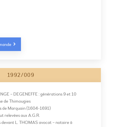
mmande
1992/009
NGE – DEGENEFFE : générations 9 et 10
ise de Thimougies
es de Marquain (1604-1691)
ut relevées aux A.G.R.
s devant L. THOMAS avocat – notaire à