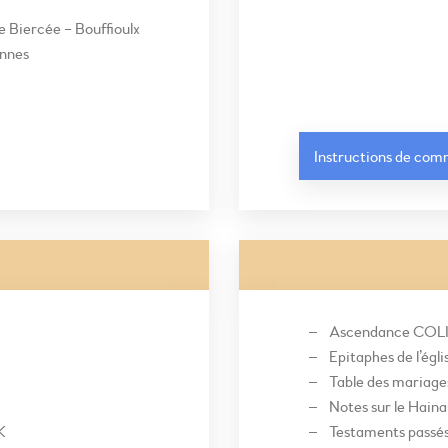
e Biercée – Bouffioulx
ennes
Instructions de co
Ascendance COLI
Epitaphes de l’égl
Table des mariag
Notes sur le Haina
K
Testaments passé