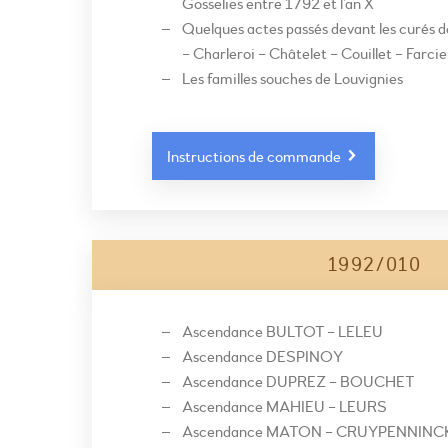
Gosselies entre 1792 et l’an X
Quelques actes passés devant les curés d
– Charleroi – Châtelet – Couillet – Farci
Les familles souches de Louvignies
Instructions de commande
1992/010
Ascendance BULTOT – LELEU
Ascendance DESPINOY
Ascendance DUPREZ – BOUCHET
Ascendance MAHIEU – LEURS
Ascendance MATON – CRUYPENNINC