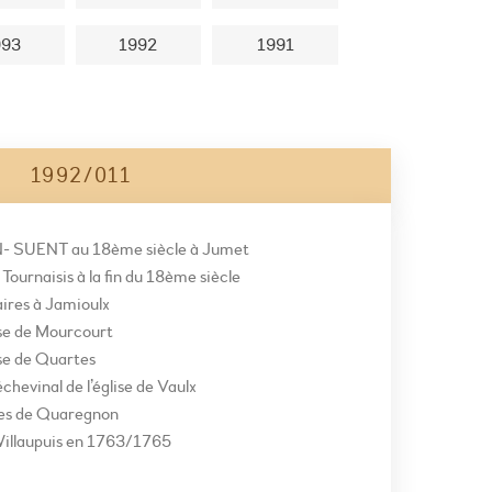
993
1992
1991
1992/011
- SUENT au 18ème siècle à Jumet
Tournaisis à la fin du 18
ème
siècle
aires à Jamioulx
ise de Mourcourt
ise de Quartes
chevinal de l’église de Vaulx
hes de Quaregnon
Willaupuis en 1763/1765