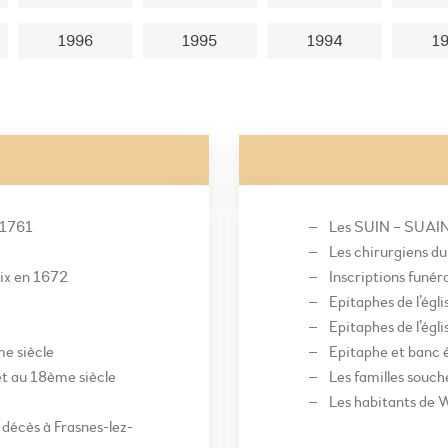
1996
1995
1994
1
 1761
Les SUIN – SUAIN
Les chirurgiens du 
ix en 1672
Inscriptions funér
Epitaphes de l’égl
Epitaphes de l’égl
e siècle
Epitaphe et banc é
t au 18ème siècle
Les familles souc
Les habitants de 
décès à Frasnes-lez-