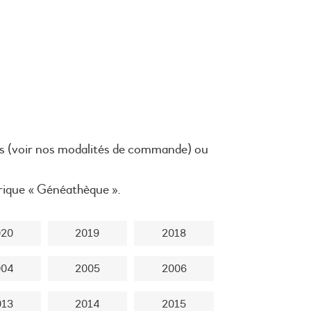
s (voir nos
modalités de commande
) ou
brique « Généathèque ».
020
2019
2018
004
2005
2006
013
2014
2015