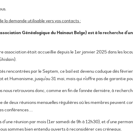
ous.
 de la demande utilisable vers vos contacts :
sociation Généalogique du Hainaut Belge) est à la recherche d’un n
tre association était accueillie depuis le 1er janvier 2025 dans les loc
hislain).
és rencontrées par le Septem, ce bail est devenu caduque dès février
t et Humanisme, jusqu’au 31 mai, mais qui n’offre pas de garantie pour
s nous retrouvons donc, comme en fin de l’année dernière, à rechercher 
ue de deux réunions mensuelles régulières où les membres peuvent consu
des conférences …
ées d’une réunion par mois (1er samedi de 9h à 12h30), et d’une perm
ous sommes bien entendu ouverts à reconsidérer ces créneaux.