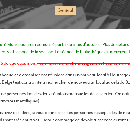
Général
l à Mons pour nos réunions à partir du mois d’octobre. Plus de détails
ents, et la page de la section. La séance de bibliothèque du mercredi 
gé de quelques mois,
mais nous recherchons toujours activement un no
thèque et d’organiser nos réunions dans un nouveau local à Hautrage
Belge) est contrainte à rechercher de nouveau un local au delà du 3
 de personnes lors des deux réunions mensuelles de la section. On doit 
armoires métalliques).
us avez des idées, si vous connaissez des personnes susceptibles de nou
lais sont très courts et il serait dommage de devoir suspendre durant u