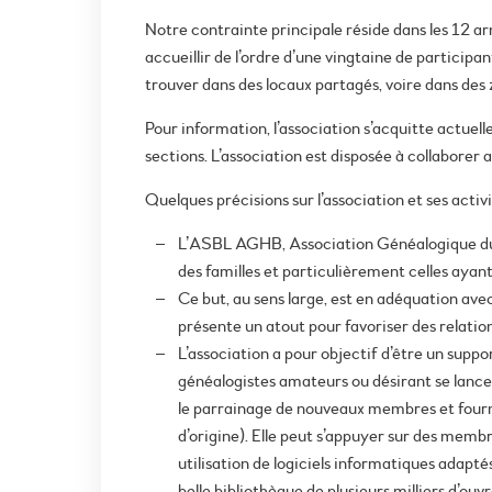
Notre contrainte principale réside dans les 12 a
accueillir de l’ordre d’une vingtaine de participa
trouver dans des locaux partagés, voire dans des
Pour information, l’association s’acquitte actuel
sections. L’association est disposée à collaborer a
Quelques précisions sur l’association et ses act
L’ASBL AGHB, Association Généalogique du 
des familles et particulièrement celles ayant
Ce but, au sens large, est en adéquation avec
présente un atout pour favoriser des relation
L’association a pour objectif d’être un suppor
généalogistes amateurs ou désirant se lancer d
le parrainage de nouveaux membres et fourni
d’origine). Elle peut s’appuyer sur des memb
utilisation de logiciels informatiques adapté
belle bibliothèque de plusieurs milliers d’o