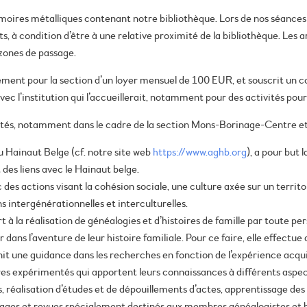
rmoires métalliques contenant notre bibliothèque. Lors de nos séances 
nts, à condition d’être à une relative proximité de la bibliothèque. Le
 zones de passage.
lement pour la section d’un loyer mensuel de 100 EUR, et souscrit un co
vec l’institution qui l’accueillerait, notamment pour des activités pour
ivités, notamment dans le cadre de la section Mons-Borinage-Centre et 
Hainaut Belge (cf. notre site web
https://www.aghb.org
), a pour but 
 des liens avec le Hainaut belge.
 des actions visant la cohésion sociale, une culture axée sur un territo
s intergénérationnelles et interculturelles.
t à la réalisation de généalogies et d’histoires de famille par toute pe
ans l’aventure de leur histoire familiale. Pour ce faire, elle effectue 
t une guidance dans les recherches en fonction de l’expérience acquis
res expérimentés qui apportent leurs connaissances à différents aspec
s, réalisation d’études et de dépouillements d’actes, apprentissage des 
uvrages et revues spécialement destinés aux membres généalogistes et 