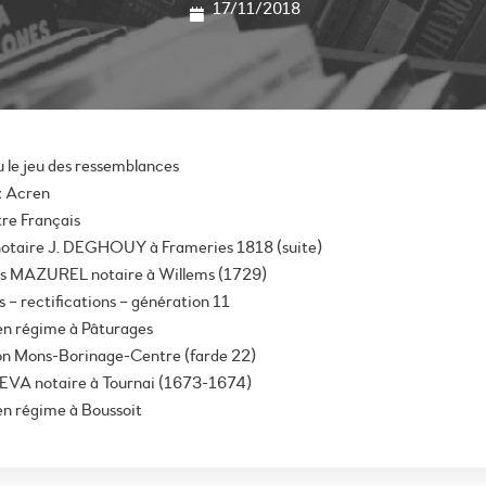
17/11/2018
 le jeu des ressemblances
ux Acren
re Français
 notaire J. DEGHOUY à Frameries 1818 (suite)
ois MAZUREL notaire à Willems (1729)
rectifications – génération 11
ien régime à Pâturages
ion Mons-Borinage-Centre (farde 22)
LEVA notaire à Tournai (1673-1674)
en régime à Boussoit