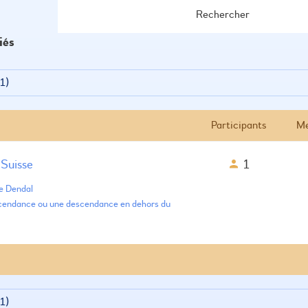
iés
 1)
Participants
Me
Suisse
1
e Dendal
cendance ou une descendance en dehors du
 1)