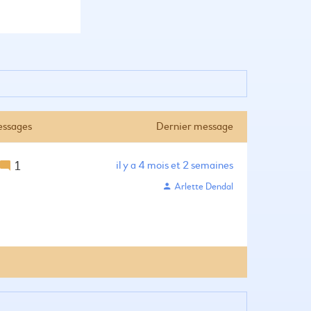
ssages
Dernier message
1
il y a 4 mois et 2 semaines
Arlette Dendal