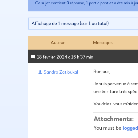
Ce sujet contient 0 réponse, 1 participant et a été mis à jo
Affichage de 1 message (sur 1 au total)
Auteur
Messages
18 février 2024 à 16 h 37 min
Bonjour,
Sandra Zatloukal
Je suis parvenue à rem
une écriture très spé
Voudriez-vous m’aider
Attachments:
You must be
logged