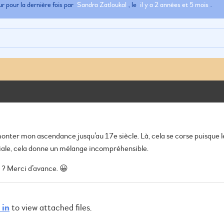
ur pour la dernière fois par
Sandra Zatloukal
, le
il y a 2 années et 5 mois
.
onter mon ascendance jusqu’au 17e siècle. Là, cela se corse puisque l
ciale, cela donne un mélange incompréhensible.
 ? Merci d’avance. 😀
 in
to view attached files.