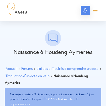
Naissance à Houdeng Aymeries
Accueil
›
Forums
›
J’ai des difficultés à comprendre un acte
›
Traduction d’un acte en latin
›
Naissance à Houdeng
Aymeries
Ce sujet contient 3 réponses, 2 participants et a été mis à jour
pour la dernière fois par
fb987777@skynet.be
, le
il y a 7 années
.