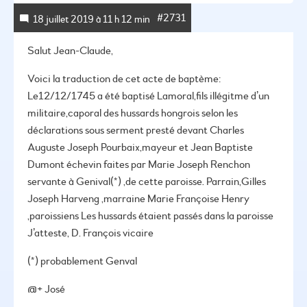
#2731
18 juillet 2019 à 11 h 12 min
Salut Jean-Claude,
Voici la traduction de cet acte de baptème:
Le12/12/1745 a été baptisé Lamoral,fils illégitme d’un
militaire,caporal des hussards hongrois selon les
déclarations sous serment presté devant Charles
Auguste Joseph Pourbaix,mayeur et Jean Baptiste
Dumont échevin faites par Marie Joseph Renchon
servante à Genival(*) ,de cette paroisse.
Parrain,Gilles
Joseph Harveng ,marraine Marie Françoise Henry
,paroissiens
Les hussards étaient passés dans la paroisse
J’atteste, D. François vicaire
(*) probablement Genval
@+
José