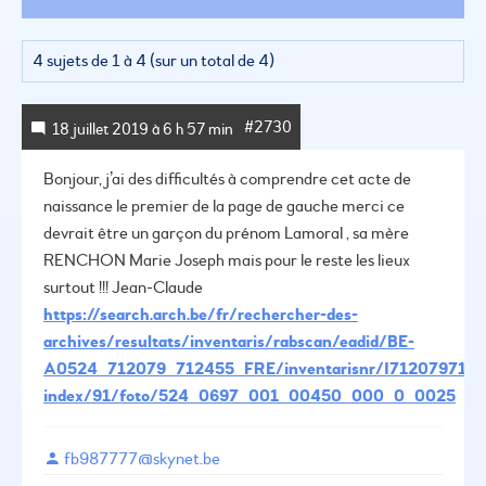
4 sujets de 1 à 4 (sur un total de 4)
#2730
18 juillet 2019 à 6 h 57 min
Bonjour,
j’ai des difficultés à comprendre cet acte de
naissance le premier de la page de gauche
merci
ce
devrait être un garçon du prénom Lamoral , sa mère
RENCHON Marie Joseph mais pour le reste les lieux
surtout !!!
Jean-Claude
https://search.arch.be/fr/rechercher-des-
archives/resultats/inventaris/rabscan/eadid/BE-
A0524_712079_712455_FRE/inventarisnr/I712079712455
index/91/foto/524_0697_001_00450_000_0_0025
fb987777@skynet.be