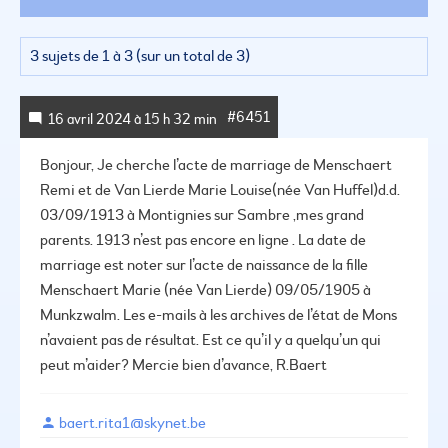
3 sujets de 1 à 3 (sur un total de 3)
#6451
16 avril 2024 à 15 h 32 min
Bonjour,
Je cherche l’acte de marriage de Menschaert
Remi et de Van Lierde Marie Louise(née Van Huffel)d.d.
03/09/1913 à Montignies sur Sambre ,mes grand
parents.
1913 n’est pas encore en ligne .
La date de
marriage est noter sur l’acte de naissance de la fille
Menschaert Marie (née Van Lierde) 09/05/1905 à
Munkzwalm.
Les e-mails à les archives de l’état de Mons
n’avaient pas de résultat.
Est ce qu’il y a quelqu’un qui
peut m’aider?
Mercie bien d’avance,
R.Baert
baert.rita1@skynet.be