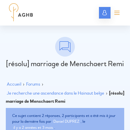
[résolu] marriage de Menschaert Remi
Accueil
›
Forums
›
Je recherche une ascendance dans le Hainaut belge
›
[résolu]
marriage de Menschaert Remi
Ce sujet contient 2 réponses, 2 participants et a été mis à jour
pour la dernière fois par
Daniel DUPREZ
, le
il y a 2 années et 3 mois
.