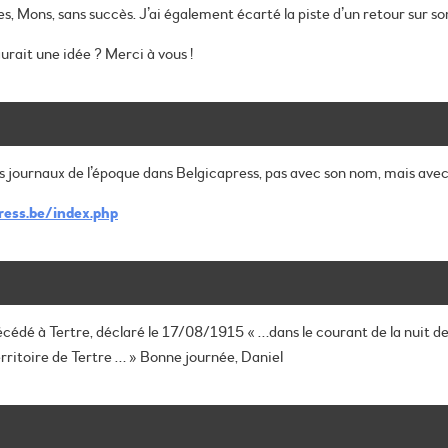
Mons, sans succès. J’ai également écarté la piste d’un retour sur so
urait une idée ?
Merci à vous !
s journaux de l’époque dans Belgicapress, pas avec son nom, mais avec
ress.be/index.php
décédé à Tertre, déclaré le 17/08/1915 « …dans le courant de la nuit d
rritoire de Tertre … »
Bonne journée, Daniel