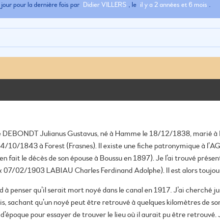
jour pour la dernière fois par
Didier VILLERS
, le
il y a 2 années et 6 mois
.
de DEBONDT Julianus Gustavus, né à Hamme le 18/12/1838, marié 
04/10/1843 à Forest (Frasnes).
Il existe une fiche patronymique à l’
 en fait le décès de son épouse à Boussu en 1897). Je l’ai trouvé prése
7/02/1903 LABIAU Charles Ferdinand Adolphe). Il est alors toujour
nd à penser qu’il serait mort noyé dans le canal en 1917. J’ai cherché 
s, sachant qu’un noyé peut être retrouvé à quelques kilomètres de son p
d’époque pour essayer de trouver le lieu où il aurait pu être retrouvé.