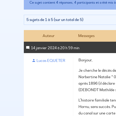
Ce sujet contient 4 réponses, 4 participants et a été mis à 
5 sujets de 1 à 5 (sur un total de 5)
Auteur
Messages
14 janvier 2024 à 20 h 59 min
Bonjour,
Lucas EQUETER
Je cherche le décès 
Norbertine Natalie ° 
après 1896 (il déclare
(DEBONDT Mathilde x 0
L’histoire familiale te
Hornu, sans succès. Pui
du canal sur une carte 