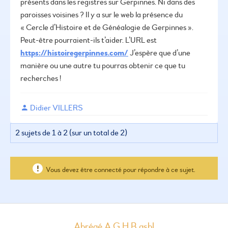
présents dans les registres sur Gerpinnes. Ni dans des
paroisses voisines ?
Il y a sur le web la présence du
« Cercle d’Histoire et de Généalogie de Gerpinnes ».
Peut-être pourraient-ils t’aider. L’URL est
https://histoiregerpinnes.com/
J’espère que d’une
manière ou une autre tu pourras obtenir ce que tu
recherches !
Didier VILLERS
2 sujets de 1 à 2 (sur un total de 2)
Vous devez être connecté pour répondre à ce sujet.
Abrégé A.G.H.B asbl