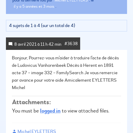
pour la dernière fois par
Michel EYLETTERS
, le
il y a 5 années et 3 mois
.
4 sujets de 1 à 4 (sur un total de 4)
#3638
8 avril 2021 à 11 h 42 min
Bonjour,
Pourrez-vous m’aider à traduire l’acte de décès
de Ludovicus Vanhorenbeek
Décès à Herent en 1891
acte 37 – image 332 – FamilySearch
Je vous remercie
par avance pour votre aide
Amicalement
EYLETTERS
Michel
Attachments:
You must be
logged in
to view attached files.
Michel EYLETTERS