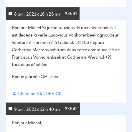
#3641
8 avril 2021 à 16 h 26 min
Bonjour Michel
Si je me souviens de mon néerlandais
Il
est décédé la veille
Ludovicus Vanhorenbeek agriculteur
habitant à Herrent né à Lubbeck 1.8.1837
époux
Catherine Mertens habitant dans cette commune, fils de
Franciscus Vanhorenbeek et Catherine Wietinck (?)
tous deux décédés.
Bonne journée
GHislaine
Ghislaine VANDERICK
#3642
9 avril 2021 à 12 h 40 min
Bonjour Michel,