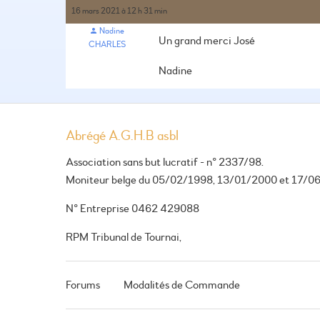
16 mars 2021 à 12 h 31 min
Nadine
Un grand merci José
CHARLES
Nadine
Abrégé A.G.H.B asbl
Association sans but lucratif - n° 2337/98.
Moniteur belge du 05/02/1998, 13/01/2000 et 17/0
N° Entreprise 0462 429088
RPM Tribunal de Tournai,
Forums
Modalités de Commande