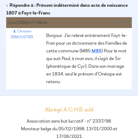
›
Répondre à : Prénom indéterminé dans acte de naissance
1807 à Fayt-le-Franc
2 avril 2019 à 17 h 59 min
#2452
Christian
Bonjour.
J’ai relevé entièrement Fayt-le-
DEMOUSTIER
Fran pour un dictionnaire des Familles de
cette commune (M85
M85
)
Pour le mot
qui suit Paul, à mon avis, il s’agit de Sir
(phonétique de Cyr).
Dans son mariage
en 1834, seul le prénom d’Onésipe est
retenu.
Abrégé A.G.H.B asbl
Association sans but lucratif - n° 2337/98.
Moniteur belge du 05/02/1998, 13/01/2000 et
17/06/2021