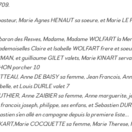
1709.
 pasteur, Marie Agnes HENAUT sa soeure, et Marie LE
e baron des Resves, Madame, Madame WOLFART la Mer
moiselles Claire et Isabelle WOLFART frere et soe
AN, et guilliaume GILET valets, Marie KINART servan
HON porcher 10
TTEAU, Anne DE BAISY sa femme, Jean Francois, Ann
belle, et Louis DURLE valet 7
UTHIER, Anne ZAIBIER sa femme, Anne marguerite, je
 francois joseph, philippe, ses enfans, et Sebastien DU
stien s’en allé en campagne depuis la premiere liste…
OKART,Marie COCQUETTE sa femme, Marie Therese, M