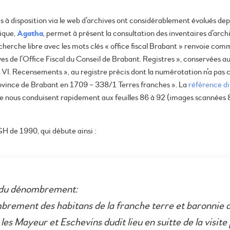
ses à disposition via le web d’archives ont considérablement évolués de
gique,
Agatha
, permet à présent la consultation des inventaires d’arch
cherche libre avec les mots clés « office fiscal Brabant » renvoie co
ives de l’Office Fiscal du Conseil de Brabant. Registres », conservées a
 « VI. Recensements », au registre précis dont la numérotation n’a pas
ovince de Brabant en 1709 – 338/1 Terres franches ». La
référence d
 nous conduisent rapidement aux feuilles 86 à 92 (images scannées 
GH de 1990, qui débute ainsi :
 du dénombrement:
brement des habitans de la franche terre et baronnie 
r les Mayeur et Eschevins dudit lieu en suitte de la visite