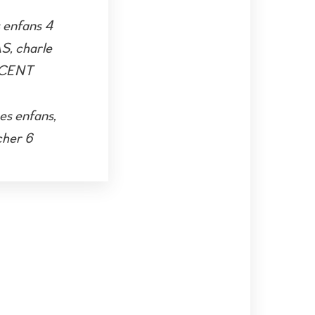
 enfans 4
, charle
NCENT
es enfans,
cher 6