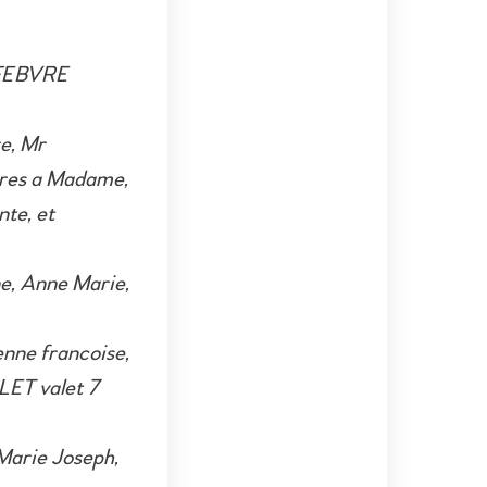
 FEBVRE
e, Mr
ures a Madame,
te, et
e, Anne Marie,
nne francoise,
RLET valet 7
arie Joseph,