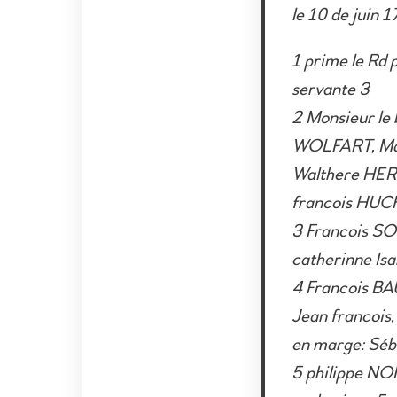
le 10 de juin 
1 prime le Rd
servante 3
2 Monsieur l
WOLFART, Made
Walthere HERM
francois HUC
3 Francois SO
catherinne Isa
4 Francois BA
Jean francois,
en marge: Séba
5 philippe N