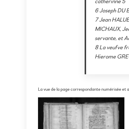
catherinne 5
6 Joseph DU B
7 Jean HALUE
MICHAUX, Jea
servante, et 
8 La veufve f
Hierome GREGO
La vue de la page correspondante numérisée et a