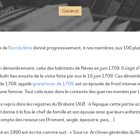
Général
 de l’
accès libre
donné progressivement, à nos membres, aux 100 plus 
’un dénombrement, celui des habitants de Rèves en juin 1709. Il s’agit d
dudit lieu ensuite de la visite faite par eux le 10 juin 1709. Ces dén
 de 1709, appelé
grand hiver de 1709
, est un épisode de froid intense
 une famine. Tout cela aussi dans le contexte des guerres menées par 
epris dans les registres du Brabant (
N.B.
: à l’époque cette partie ac
l donne à la fois le chef de famille et son épouse ainsi que leurs enfa
ompte des ressources (froment, seigle, épeautre, pois,…)
ié en 1990 est écrite comme suit : « Source: Archives générales du 