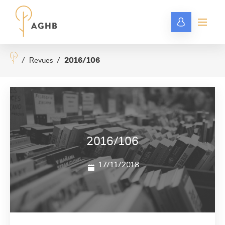
/
Revues
/
2016/106
2016/106
17/11/2018