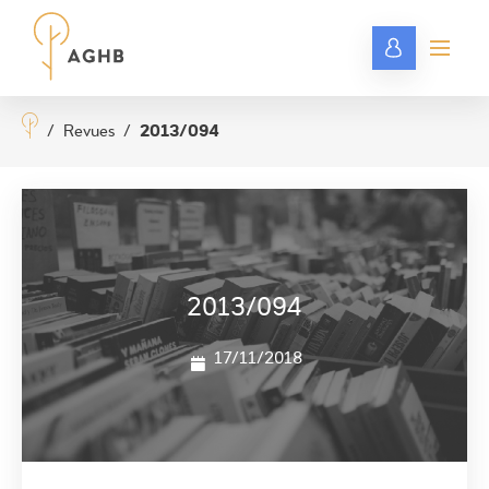
/
Revues
/
2013/094
2013/094
17/11/2018