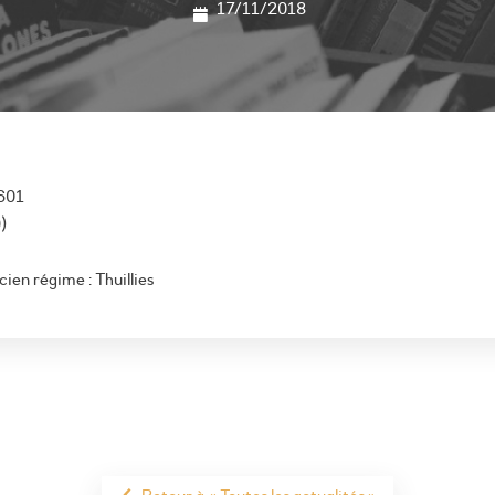
17/11/2018
1601
)
ien régime : Thuillies