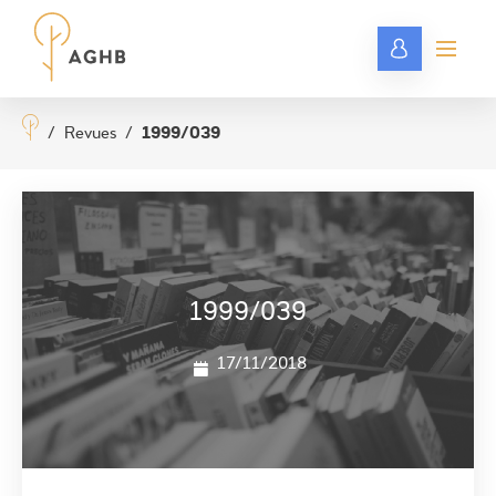
/
Revues
/
1999/039
1999/039
17/11/2018