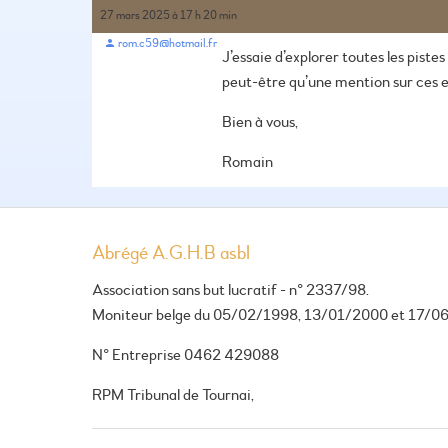
27 mars 2025 à 17 h 20 min
rom.c59@hotmail.fr
J’essaie d’explorer toutes les piste
peut-être qu’une mention sur ces en
Bien à vous,
Romain
Abrégé A.G.H.B asbl
Association sans but lucratif - n° 2337/98.
Moniteur belge du 05/02/1998, 13/01/2000 et 17/0
N° Entreprise 0462 429088
RPM Tribunal de Tournai,