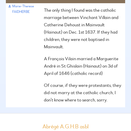
Marie-Therese
The only thing I found was the catholic
FAIDHERBE
marriage between Vinchant Villain and
Catherine Dehoust in Mainvault
(Hainaut) on Dec. 1st 1637.
If they had
children, they were not baptised in
Mainvault.
A François Vilain married a Marguerite
André in St Ghislain (Hainaut) on 3d of
April of 1646 (catholic record)
Of course, if they were protestants, they
did not marry at the catholic church, I
don’t know where to search, sorry.
Abrégé A.G.H.B asbl