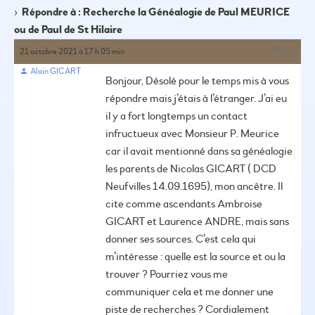
›
Répondre à : Recherche la Généalogie de Paul MEURICE
ou de Paul de St Hilaire
21 octobre 2021 à 17 h 05 min
#3820
Alain GICART
Bonjour,
Désolé pour le temps mis à vous
répondre mais j’étais à l’étranger.
J’ai eu
il y a fort longtemps un contact
infructueux avec Monsieur P. Meurice
car il avait mentionné dans sa généalogie
les parents de Nicolas GICART ( DCD
Neufvilles 14.09.1695), mon ancêtre.
Il
cite comme ascendants Ambroise
GICART et Laurence ANDRE, mais sans
donner ses sources. C’est cela qui
m’intéresse : quelle est la source et ou la
trouver ?
Pourriez vous me
communiquer cela et me donner une
piste de recherches ?
Cordialement