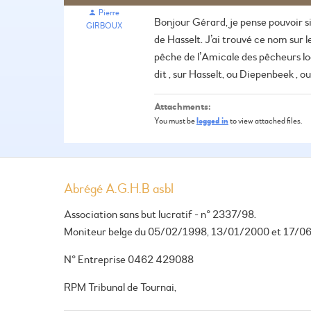
Pierre
Bonjour Gérard, je pense pouvoir 
GIRBOUX
de Hasselt.
J’ai trouvé ce nom sur l
pêche de l’Amicale des pêcheurs loc
dit , sur Hasselt, ou Diepenbeek , o
Attachments:
You must be
logged in
to view attached files.
Abrégé A.G.H.B asbl
Association sans but lucratif - n° 2337/98.
Moniteur belge du 05/02/1998, 13/01/2000 et 17/0
N° Entreprise 0462 429088
RPM Tribunal de Tournai,