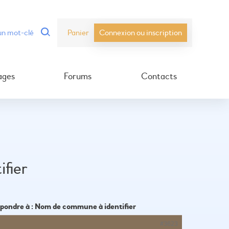
Panier
Connexion ou inscription
ages
Forums
Contacts
fier
pondre à : Nom de commune à identifier
#3623