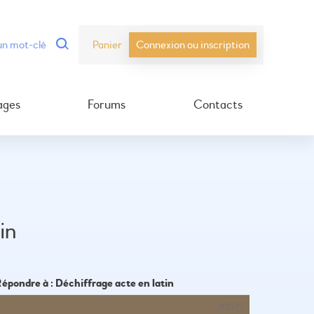
Panier
Connexion ou inscription
ages
Forums
Contacts
in
épondre à : Déchiffrage acte en latin
#3577