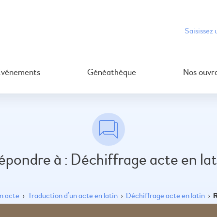
Événements
Généathèque
Nos ouvr
épondre à : Déchiffrage acte en lat
un acte
›
Traduction d’un acte en latin
›
Déchiffrage acte en latin
›
R