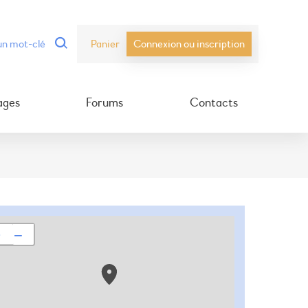
Panier
Connexion ou inscription
ages
Forums
Contacts
+
−