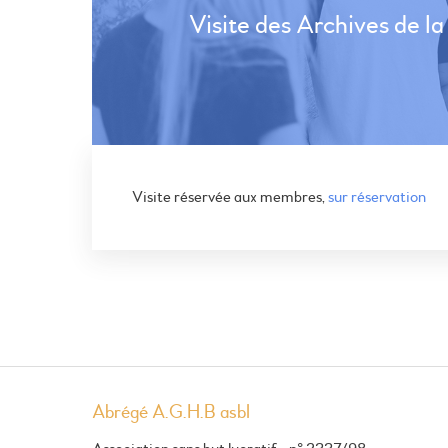
Visite des Archives de l
Visite réservée aux membres,
sur réservation
Abrégé A.G.H.B asbl