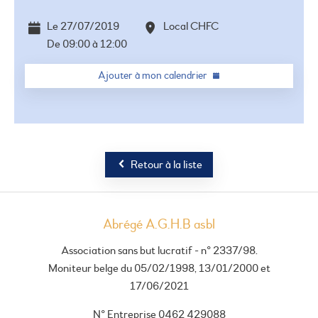
+
−
Le
27/07/2019
Local CHFC
De
09:00
à
12:00
Ajouter à mon calendrier
Retour à la liste
Abrégé A.G.H.B asbl
Association sans but lucratif - n° 2337/98.
Moniteur belge du 05/02/1998, 13/01/2000 et
17/06/2021
N° Entreprise 0462 429088