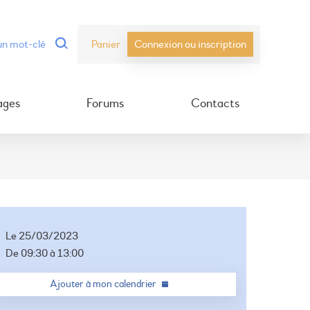
Panier
Connexion ou inscription
ages
Forums
Contacts
Le
25/03/2023
De
09:30
à
13:00
Ajouter à mon calendrier