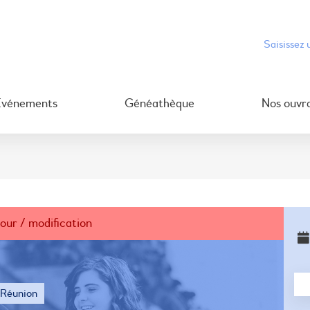
Événements
Généathèque
Nos ouvr
jour / modification
Réunion