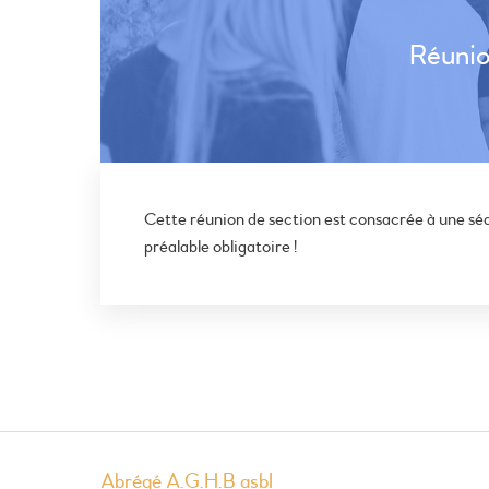
Réunio
Cette réunion de section est consacrée à une séan
préalable obligatoire !
Abrégé A.G.H.B asbl