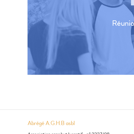
Réunio
Abrégé A.G.H.B asbl