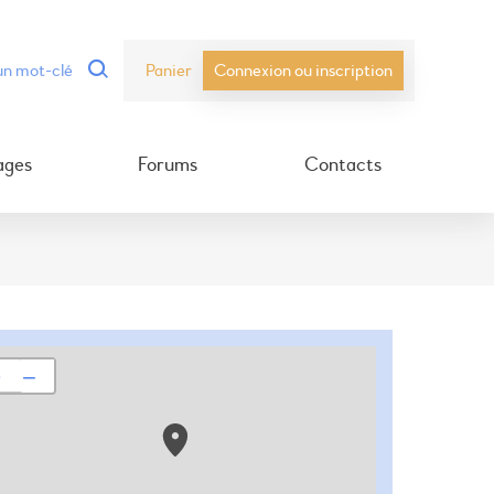
Panier
Connexion ou inscription
ages
Forums
Contacts
+
−