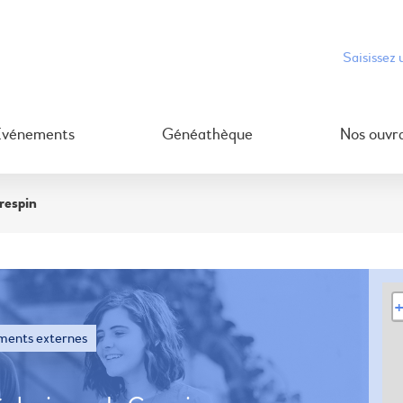
Événements
Généathèque
Nos ouvr
respin
ments externes