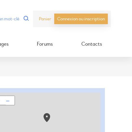
Panier
Connexion ou inscription
ages
Forums
Contacts
+
−