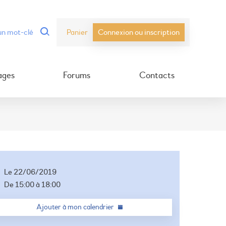
Panier
Connexion ou inscription
ages
Forums
Contacts
Le
22/06/2019
De
15:00
à
18:00
Ajouter à mon calendrier