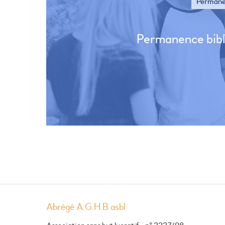
Permane
Permanence bibli
Abrégé A.G.H.B asbl