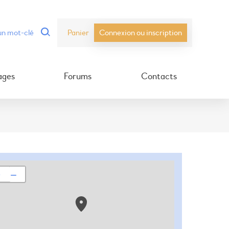
Panier
Connexion ou inscription
ages
Forums
Contacts
+
−