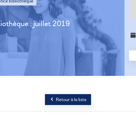
nce bibliothèque
othèque : juillet 2019
Retour à la liste