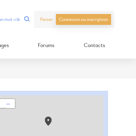
Panier
Connexion ou inscription
ages
Forums
Contacts
+
−