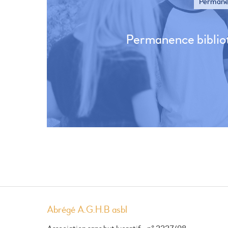
Permane
Permanence biblio
Abrégé A.G.H.B asbl