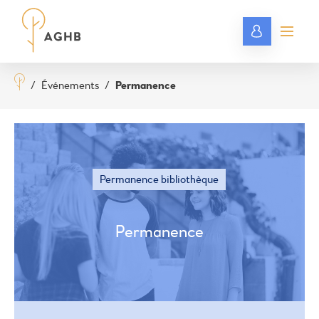
/
Événements
/
Permanence
Permanence bibliothèque
Permanence