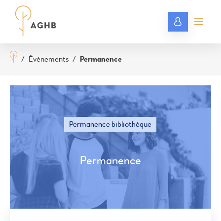
/
Événements
/
Permanence
Permanence bibliothèque
Permanence