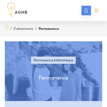
/
Événements
/
Permanence
Permanence bibliothèque
Permanence