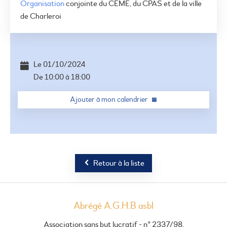
Organisation
conjointe du CEME, du CPAS et de la ville
de Charleroi
©
OSM
+
−
Le
01/10/2024
De
10:00
à
18:00
Ajouter à mon calendrier
Retour à la liste
Abrégé A.G.H.B asbl
Association sans but lucratif - n° 2337/98.