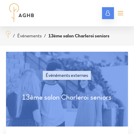
/
Événements
/
13ème salon Charleroi seniors
Événéments externes
13ème salon Charleroi seniors